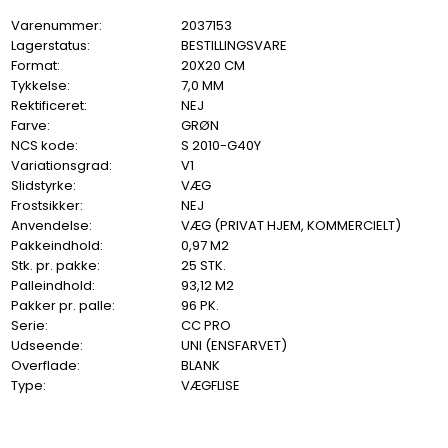
Varenummer:
2037153
Lagerstatus:
BESTILLINGSVARE
Format:
20X20 CM
Tykkelse:
7,0 MM
Rektificeret:
NEJ
Farve:
GRØN
NCS kode:
S 2010-G40Y
Variationsgrad:
V1
Slidstyrke:
VÆG
Frostsikker:
NEJ
Anvendelse:
VÆG (PRIVAT HJEM, KOMMERCIELT)
Pakkeindhold:
0,97 M2
Stk. pr. pakke:
25 STK.
Palleindhold:
93,12 M2
Pakker pr. palle:
96 PK.
Serie:
CC PRO
Udseende:
UNI (ENSFARVET)
Overflade:
BLANK
Type:
VÆGFLISE