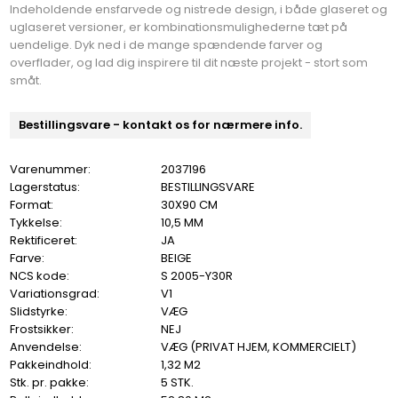
Indeholdende ensfarvede og nistrede design, i både glaseret og
uglaseret versioner, er kombinationsmulighederne tæt på
uendelige. Dyk ned i de mange spændende farver og
overflader, og lad dig inspirere til dit næste projekt - stort som
småt.
Bestillingsvare - kontakt os for nærmere info.
Varenummer:
2037196
Lagerstatus:
BESTILLINGSVARE
Format:
30X90 CM
Tykkelse:
10,5 MM
Rektificeret:
JA
Farve:
BEIGE
NCS kode:
S 2005-Y30R
Variationsgrad:
V1
Slidstyrke:
VÆG
Frostsikker:
NEJ
Anvendelse:
VÆG (PRIVAT HJEM, KOMMERCIELT)
Pakkeindhold:
1,32 M2
Stk. pr. pakke:
5 STK.