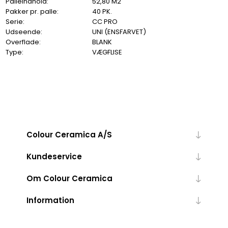
Palleindhold:
52,80 M2
Pakker pr. palle:
40 PK.
Serie:
CC PRO
Udseende:
UNI (ENSFARVET)
Overflade:
BLANK
Type:
VÆGFLISE
Colour Ceramica A/S
Kundeservice
Om Colour Ceramica
Information