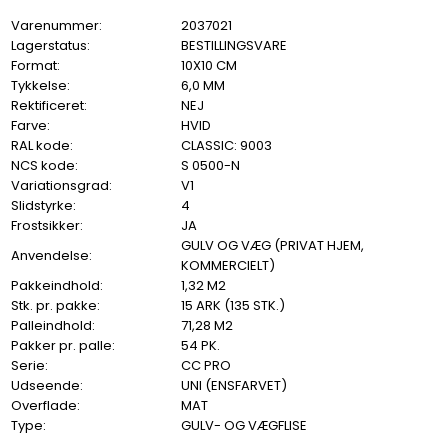
Varenummer:
2037021
Lagerstatus:
BESTILLINGSVARE
Format:
10X10 CM
Tykkelse:
6,0 MM
Rektificeret:
NEJ
Farve:
HVID
RAL kode:
CLASSIC: 9003
NCS kode:
S 0500-N
Variationsgrad:
V1
Slidstyrke:
4
Frostsikker:
JA
GULV OG VÆG (PRIVAT HJEM,
Anvendelse:
KOMMERCIELT)
Pakkeindhold:
1,32 M2
Stk. pr. pakke:
15 ARK (135 STK.)
Palleindhold:
71,28 M2
Pakker pr. palle:
54 PK.
Serie:
CC PRO
Udseende:
UNI (ENSFARVET)
Overflade:
MAT
Type:
GULV- OG VÆGFLISE