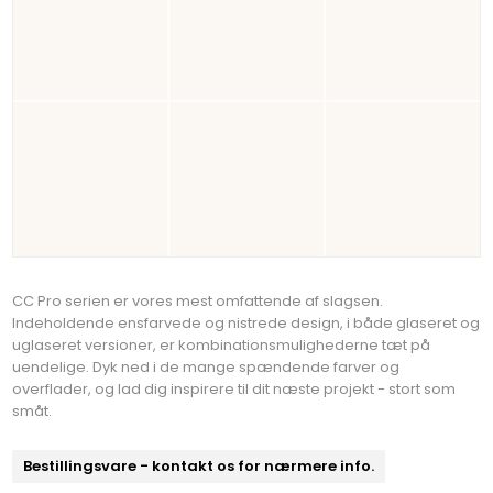
CC Pro serien er vores mest omfattende af slagsen.
Indeholdende ensfarvede og nistrede design, i både glaseret og
uglaseret versioner, er kombinationsmulighederne tæt på
uendelige. Dyk ned i de mange spændende farver og
overflader, og lad dig inspirere til dit næste projekt - stort som
småt.
Bestillingsvare - kontakt os for nærmere info.