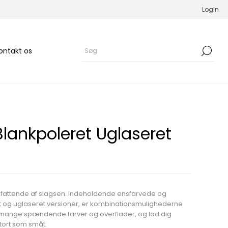
Login
ontakt os
Blankpoleret Uglaseret
mfattende af slagsen. Indeholdende ensfarvede og
et og uglaseret versioner, er kombinationsmulighederne
e mange spændende farver og overflader, og lad dig
 stort som småt.