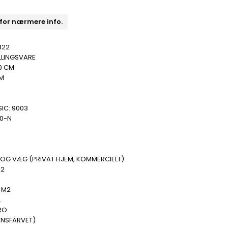
 for nærmere info.
322
LLINGSVARE
0 CM
MM
IC: 9003
00-N
 OG VÆG (PRIVAT HJEM, KOMMERCIELT)
M2
.
 M2
.
RO
ENSFARVET)