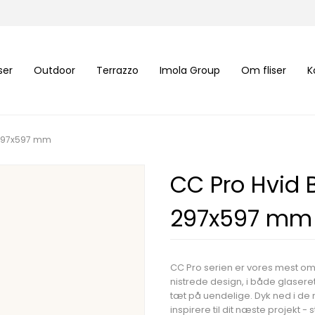
iser
Outdoor
Terrazzo
Imola Group
Om fliser
K
t 297x597 mm
CC Pro Hvid 
297x597 mm
CC Pro serien er vores mest o
nistrede design, i både glaser
tæt på uendelige. Dyk ned i d
inspirere til dit næste projekt -