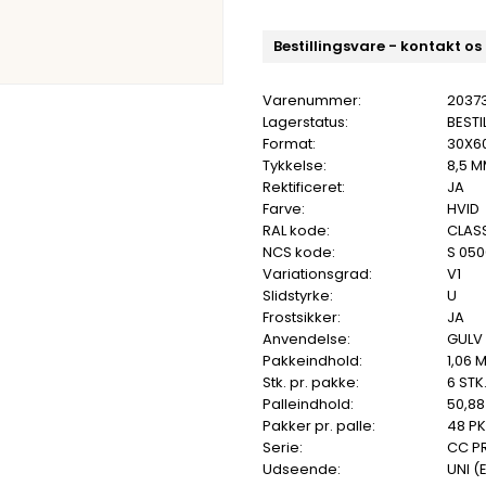
Bestillingsvare - kontakt os
Varenummer:
2037
Lagerstatus:
BESTI
Format:
30X6
Tykkelse:
8,5 
Rektificeret:
JA
Farve:
HVID
RAL kode:
CLASS
NCS kode:
S 05
Variationsgrad:
V1
Slidstyrke:
U
Frostsikker:
JA
Anvendelse:
GULV
Pakkeindhold:
1,06 
Stk. pr. pakke:
6 STK
Palleindhold:
50,88
Pakker pr. palle:
48 PK
Serie:
CC P
Udseende:
UNI (