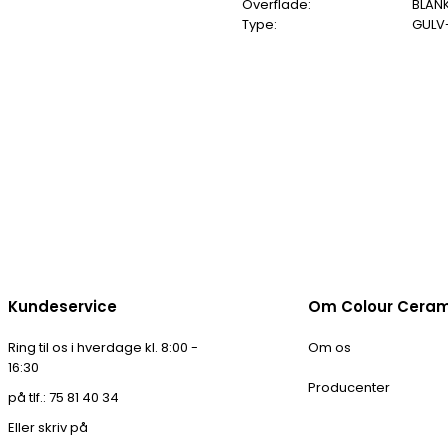
Overflade:
BLAN
Type:
GULV
Kundeservice
Om Colour Cera
Ring til os i hverdage kl. 8:00 -
Om os
16:30
Producenter
på tlf.: 75 81 40 34
Eller skriv på