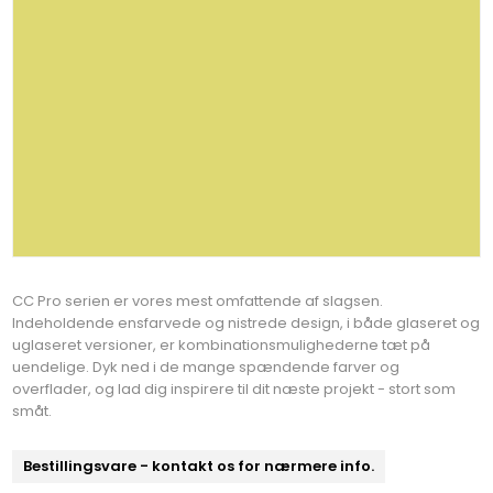
CC Pro serien er vores mest omfattende af slagsen.
Indeholdende ensfarvede og nistrede design, i både glaseret og
uglaseret versioner, er kombinationsmulighederne tæt på
uendelige. Dyk ned i de mange spændende farver og
overflader, og lad dig inspirere til dit næste projekt - stort som
småt.
Bestillingsvare - kontakt os for nærmere info.