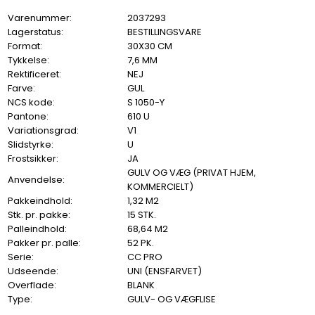
Varenummer:
2037293
Lagerstatus:
BESTILLINGSVARE
Format:
30X30 CM
Tykkelse:
7,6 MM
Rektificeret:
NEJ
Farve:
GUL
NCS kode:
S 1050-Y
Pantone:
610 U
Variationsgrad:
V1
Slidstyrke:
U
Frostsikker:
JA
GULV OG VÆG (PRIVAT HJEM,
Anvendelse:
KOMMERCIELT)
Pakkeindhold:
1,32 M2
Stk. pr. pakke:
15 STK.
Palleindhold:
68,64 M2
Pakker pr. palle:
52 PK.
Serie:
CC PRO
Udseende:
UNI (ENSFARVET)
Overflade:
BLANK
Type:
GULV- OG VÆGFLISE