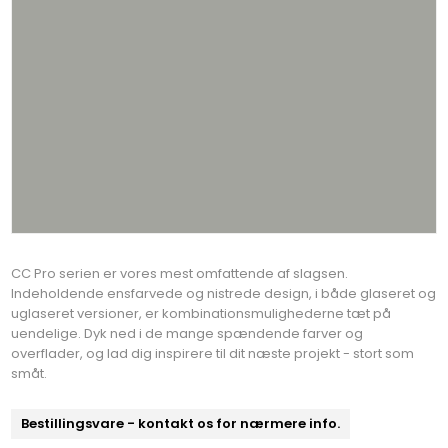
CC Pro serien er vores mest omfattende af slagsen.
Indeholdende ensfarvede og nistrede design, i både glaseret og
uglaseret versioner, er kombinationsmulighederne tæt på
uendelige. Dyk ned i de mange spændende farver og
overflader, og lad dig inspirere til dit næste projekt - stort som
småt.
Bestillingsvare - kontakt os for nærmere info.