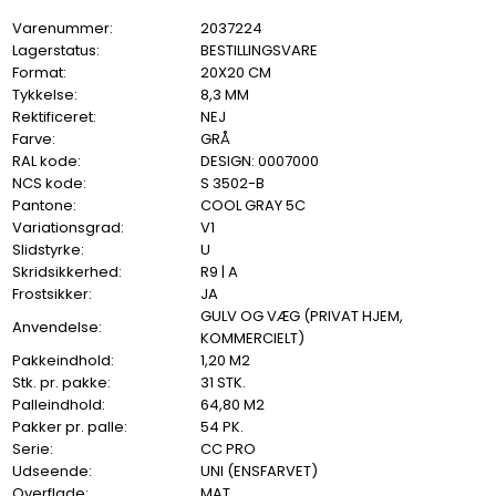
Varenummer:
2037224
Lagerstatus:
BESTILLINGSVARE
Format:
20X20 CM
Tykkelse:
8,3 MM
Rektificeret:
NEJ
Farve:
GRÅ
RAL kode:
DESIGN: 0007000
NCS kode:
S 3502-B
Pantone:
COOL GRAY 5C
Variationsgrad:
V1
Slidstyrke:
U
Skridsikkerhed:
R9 | A
Frostsikker:
JA
GULV OG VÆG (PRIVAT HJEM,
Anvendelse:
KOMMERCIELT)
Pakkeindhold:
1,20 M2
Stk. pr. pakke:
31 STK.
Palleindhold:
64,80 M2
Pakker pr. palle:
54 PK.
Serie:
CC PRO
Udseende:
UNI (ENSFARVET)
Overflade:
MAT