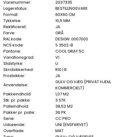
Varenummer:
2037335
Lagerstatus:
BESTILLINGSVARE
Format:
60X60 CM
Tykkelse:
10,5 MM
Rektificeret:
JA
Farve:
GRÅ
RAL kode:
DESIGN: 0007000
NCS kode:
S 3502-B
Pantone:
COOL GRAY 5C
Variationsgrad:
V1
Slidstyrke:
U
Skridsikkerhed:
R10 | B
Frostsikker:
JA
GULV OG VÆG (PRIVAT HJEM,
Anvendelse:
KOMMERCIELT)
Pakkeindhold:
1,07 M2
Stk. pr. pakke:
3 STK.
Palleindhold:
38,52 M2
Pakker pr. palle:
36 PK.
Serie:
CC PRO
Udseende:
UNI (ENSFARVET)
Overflade:
MAT
Type:
GULV- OG VÆGFLISE