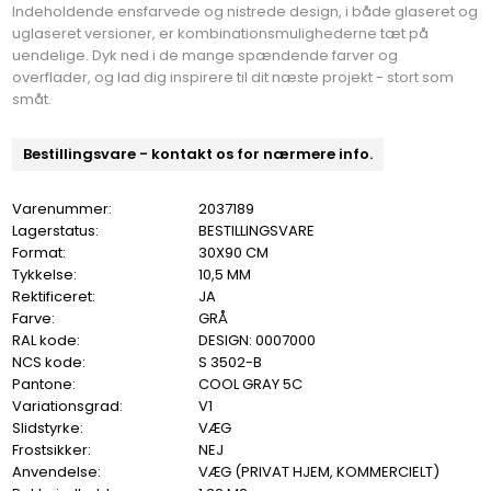
Indeholdende ensfarvede og nistrede design, i både glaseret og
uglaseret versioner, er kombinationsmulighederne tæt på
uendelige. Dyk ned i de mange spændende farver og
overflader, og lad dig inspirere til dit næste projekt - stort som
småt.
Bestillingsvare - kontakt os for nærmere info.
Varenummer:
2037189
Lagerstatus:
BESTILLINGSVARE
Format:
30X90 CM
Tykkelse:
10,5 MM
Rektificeret:
JA
Farve:
GRÅ
RAL kode:
DESIGN: 0007000
NCS kode:
S 3502-B
Pantone:
COOL GRAY 5C
Variationsgrad:
V1
Slidstyrke:
VÆG
Frostsikker:
NEJ
Anvendelse:
VÆG (PRIVAT HJEM, KOMMERCIELT)