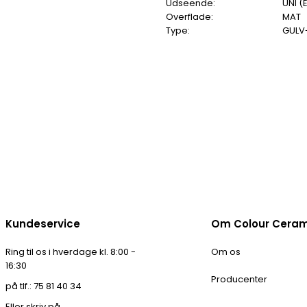
Udseende:
UNI (
Overflade:
MAT
Type:
GULV
Kundeservice
Om Colour Cera
Ring til os i hverdage kl. 8:00 -
Om os
16:30
Producenter
på tlf.: 75 81 40 34
Eller skriv på