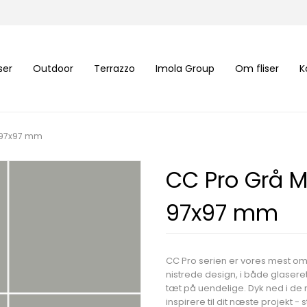
iser
Outdoor
Terrazzo
Imola Group
Om fliser
K
g 97x97 mm
CC Pro Grå M
97x97 mm
CC Pro serien er vores mest o
nistrede design, i både glaser
tæt på uendelige. Dyk ned i d
inspirere til dit næste projekt -