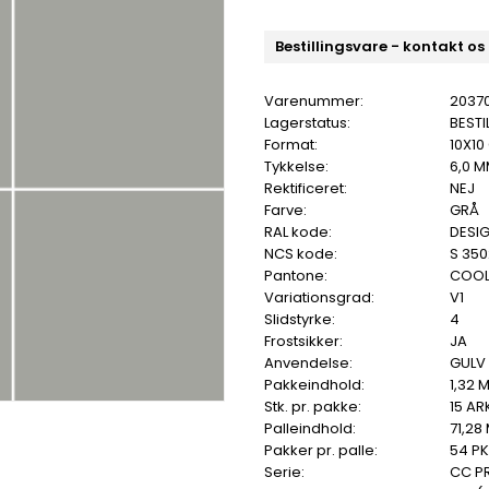
Bestillingsvare - kontakt os
Varenummer:
2037
Lagerstatus:
BESTI
Format:
10X10
Tykkelse:
6,0 
Rektificeret:
NEJ
Farve:
GRÅ
RAL kode:
DESIG
NCS kode:
S 35
Pantone:
COOL
Variationsgrad:
V1
Slidstyrke:
4
Frostsikker:
JA
Anvendelse:
GULV
Pakkeindhold:
1,32 
Stk. pr. pakke:
15 AR
Palleindhold:
71,28
Pakker pr. palle:
54 PK
Serie:
CC P