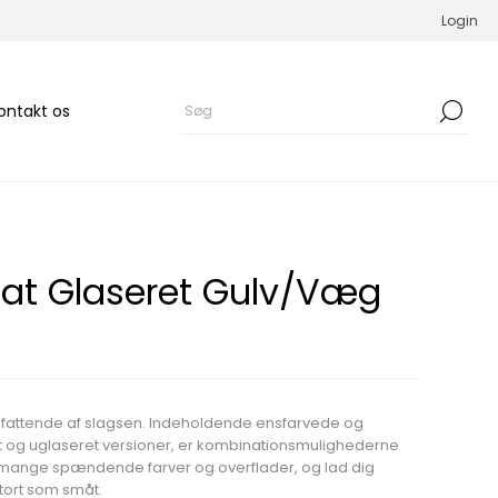
Login
ontakt os
at Glaseret Gulv/Væg
mfattende af slagsen. Indeholdende ensfarvede og
et og uglaseret versioner, er kombinationsmulighederne
e mange spændende farver og overflader, og lad dig
 stort som småt.