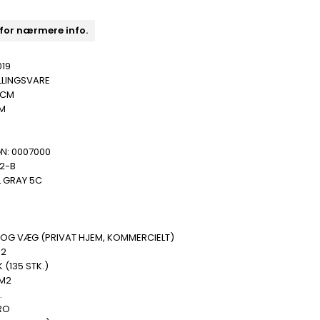
 for nærmere info.
019
LLINGSVARE
 CM
MM
N: 0007000
02-B
 GRAY 5C
 OG VÆG (PRIVAT HJEM, KOMMERCIELT)
M2
K (135 STK.)
 M2
.
RO