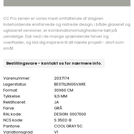
CC Pro serien er vores mest omfattende af slagsen.
Indeholdende ensfarvede og nistrede design, i både glaseret og
uglaseret versioner, er kombinationsmulighederne tæt på
uendelige. Dyk ned i de mange spændende farver og
overflader, og lad dig inspirere til dit næste projekt - stort som
småt.
Bestillingsvare - kontakt os for nærmere info.
Varenummer:
2037174
Lagerstatus:
BESTILLINGSVARE
Format:
30X60 CM
Tykkelse:
9,5 MM
Rektificeret:
JA
Farve:
GRÅ
RAL kode:
DESIGN: 0007000
NCS kode:
S 3502-B
Pantone:
COOL GRAY 5C
Variationsgrad:
V1