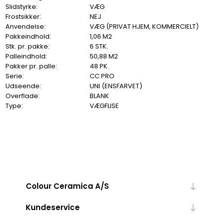
Slidstyrke:
VÆG
Frostsikker:
NEJ
Anvendelse:
VÆG (PRIVAT HJEM, KOMMERCIELT)
Pakkeindhold:
1,06 M2
Stk. pr. pakke:
6 STK.
Palleindhold:
50,88 M2
Pakker pr. palle:
48 PK.
Serie:
CC PRO
Udseende:
UNI (ENSFARVET)
Overflade:
BLANK
Type:
VÆGFLISE
Colour Ceramica A/S
Kundeservice