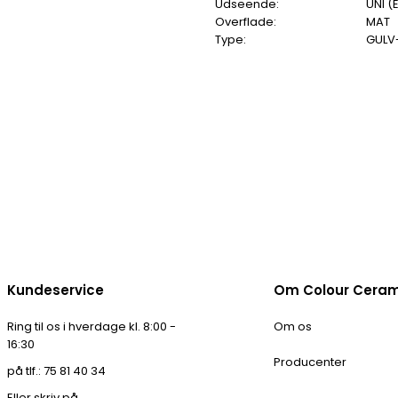
Udseende:
UNI (
Overflade:
MAT
Type:
GULV
Kundeservice
Om Colour Cera
Ring til os i hverdage kl. 8:00 -
Om os
16:30
Producenter
på tlf.: 75 81 40 34
Eller skriv på