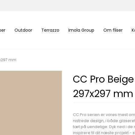
iser
Outdoor
Terrazzo
Imola Group
Om fliser
K
97x297 mm
CC Pro Beige
297x297 mm
CC Pro serien er vores mest o
nistrede design, i både glaser
tæt på uendelige. Dyk ned i d
inspirere til dit næste projekt -