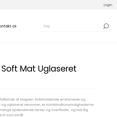
Login
ontakt os
 Soft Mat Uglaseret
mfattende af slagsen. Indeholdende ensfarvede og
et og uglaseret versioner, er kombinationsmulighederne
e mange spændende farver og overflader, og lad dig
 stort som småt.