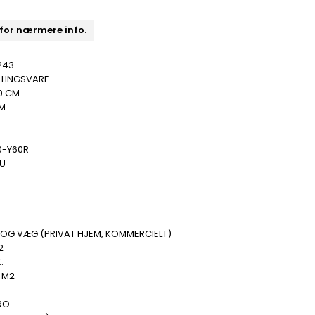
 for nærmere info.
243
LLINGSVARE
0 CM
MM
0-Y60R
 U
 OG VÆG (PRIVAT HJEM, KOMMERCIELT)
2
.
 M2
.
RO