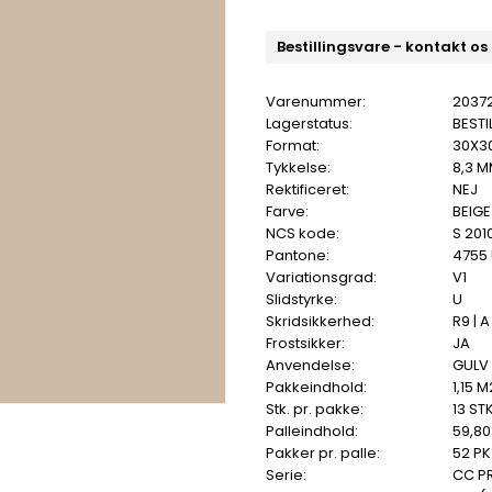
Bestillingsvare - kontakt os
Varenummer:
2037
Lagerstatus:
BESTI
Format:
30X3
Tykkelse:
8,3 
Rektificeret:
NEJ
Farve:
BEIGE
NCS kode:
S 201
Pantone:
4755
Variationsgrad:
V1
Slidstyrke:
U
Skridsikkerhed:
R9 | A
Frostsikker:
JA
Anvendelse:
GULV
Pakkeindhold:
1,15 M
Stk. pr. pakke:
13 STK
Palleindhold:
59,80
Pakker pr. palle:
52 PK
Serie:
CC P