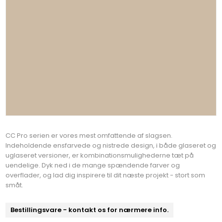
CC Pro serien er vores mest omfattende af slagsen.
Indeholdende ensfarvede og nistrede design, i både glaseret og
uglaseret versioner, er kombinationsmulighederne tæt på
uendelige. Dyk ned i de mange spændende farver og
overflader, og lad dig inspirere til dit næste projekt - stort som
småt.
Bestillingsvare - kontakt os for nærmere info.