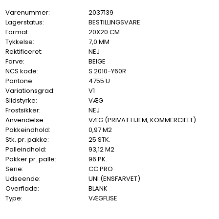
Varenummer:
2037139
Lagerstatus:
BESTILLINGSVARE
Format:
20X20 CM
Tykkelse:
7,0 MM
Rektificeret:
NEJ
Farve:
BEIGE
NCS kode:
S 2010-Y60R
Pantone:
4755 U
Variationsgrad:
V1
Slidstyrke:
VÆG
Frostsikker:
NEJ
Anvendelse:
VÆG (PRIVAT HJEM, KOMMERCIELT)
Pakkeindhold:
0,97 M2
Stk. pr. pakke:
25 STK.
Palleindhold:
93,12 M2
Pakker pr. palle:
96 PK.
Serie:
CC PRO
Udseende:
UNI (ENSFARVET)
Overflade:
BLANK
Type:
VÆGFLISE