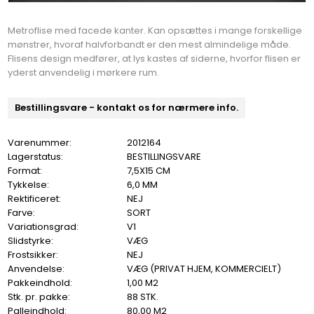
Metroflise med facede kanter. Kan opsættes i mange forskellige
mønstrer, hvoraf halvforbandt er den mest almindelige måde.
Flisens design medfører, at lys kastes af siderne, hvorfor flisen er
yderst anvendelig i mørkere rum.
Bestillingsvare - kontakt os for nærmere info.
Varenummer:
2012164
Lagerstatus:
BESTILLINGSVARE
Format:
7,5X15 CM
Tykkelse:
6,0 MM
Rektificeret:
NEJ
Farve:
SORT
Variationsgrad:
V1
Slidstyrke:
VÆG
Frostsikker:
NEJ
Anvendelse:
VÆG (PRIVAT HJEM, KOMMERCIELT)
Pakkeindhold:
1,00 M2
Stk. pr. pakke:
88 STK.
Palleindhold:
80,00 M2