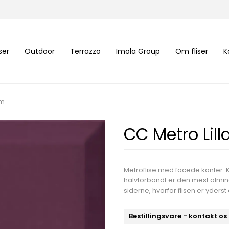
iser
Outdoor
Terrazzo
Imola Group
Om fliser
K
cm
CC Metro Lil
Metroflise med facede kanter. 
halvforbandt er den mest almind
siderne, hvorfor flisen er yders
Bestillingsvare - kontakt os