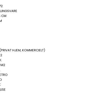
72
LLINGSVARE
5 CM
MM
(PRIVAT HJEM, KOMMERCIELT)
M2
K.
 M2
.
ETRO
O
K
LISE