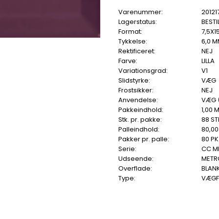
Varenummer:
20121
Lagerstatus:
BESTI
Format:
7,5X1
Tykkelse:
6,0 
Rektificeret:
NEJ
Farve:
LILLA
Variationsgrad:
V1
Slidstyrke:
VÆG
Frostsikker:
NEJ
Anvendelse:
VÆG 
Pakkeindhold:
1,00 
Stk. pr. pakke:
88 ST
Palleindhold:
80,00
Pakker pr. palle:
80 PK
Serie:
CC M
Udseende:
METR
Overflade:
BLAN
Type:
VÆGF