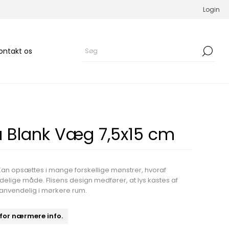
Login
ontakt os
la Blank Væg 7,5x15 cm
Kan opsættes i mange forskellige mønstrer, hvoraf
elige måde. Flisens design medfører, at lys kastes af
t anvendelig i mørkere rum.
 for nærmere info.