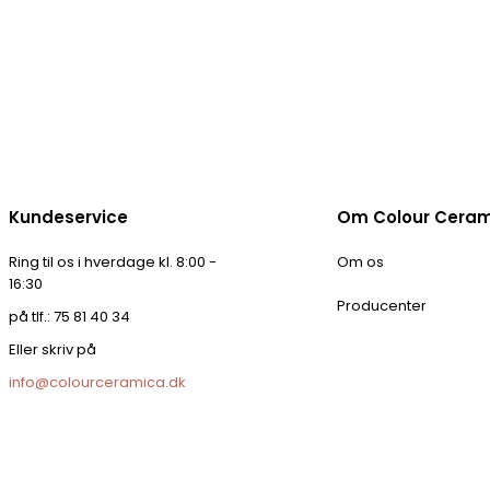
Kundeservice
Om Colour Cera
Ring til os i hverdage kl. 8:00 -
Om os
16:30
Producenter
på tlf.: 75 81 40 34
Eller skriv på
info@colourceramica.dk