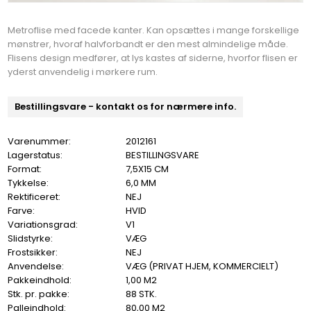
Metroflise med facede kanter. Kan opsættes i mange forskellige
mønstrer, hvoraf halvforbandt er den mest almindelige måde.
Flisens design medfører, at lys kastes af siderne, hvorfor flisen er
yderst anvendelig i mørkere rum.
Bestillingsvare - kontakt os for nærmere info.
Varenummer:
2012161
Lagerstatus:
BESTILLINGSVARE
Format:
7,5X15 CM
Tykkelse:
6,0 MM
Rektificeret:
NEJ
Farve:
HVID
Variationsgrad:
V1
Slidstyrke:
VÆG
Frostsikker:
NEJ
Anvendelse:
VÆG (PRIVAT HJEM, KOMMERCIELT)
Pakkeindhold:
1,00 M2
Stk. pr. pakke:
88 STK.
Palleindhold:
80,00 M2