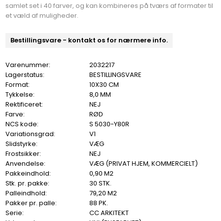
samlet set i 40 farver, og kan kombineres på tværs af formater til
et væld af muligheder.
Bestillingsvare - kontakt os for nærmere info.
Varenummer:
2032217
Lagerstatus:
BESTILLINGSVARE
Format:
10X30 CM
Tykkelse:
8,0 MM
Rektificeret:
NEJ
Farve:
RØD
NCS kode:
S 5030-Y80R
Variationsgrad:
V1
Slidstyrke:
VÆG
Frostsikker:
NEJ
Anvendelse:
VÆG (PRIVAT HJEM, KOMMERCIELT)
Pakkeindhold:
0,90 M2
Stk. pr. pakke:
30 STK.
Palleindhold:
79,20 M2
Pakker pr. palle:
88 PK.
Serie:
CC ARKITEKT