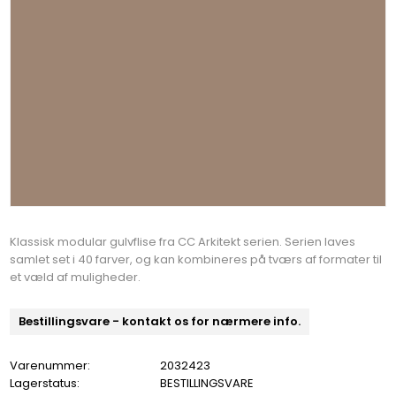
Klassisk modular gulvflise fra CC Arkitekt serien. Serien laves
samlet set i 40 farver, og kan kombineres på tværs af formater til
et væld af muligheder.
Bestillingsvare - kontakt os for nærmere info.
Varenummer:
2032423
Lagerstatus:
BESTILLINGSVARE