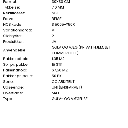
Format:
30X30 CM
Tykkelse:
7,0 MM
Rektificeret:
NEJ
Farve:
BEIGE
NCS kode:
S 5005-Y50R
Variationsgrad:
V1
Slidstyrke:
2
Frostsikker:
JA
GULV OG VÆG (PRIVAT HJEM, LET
Anvendelse:
KOMMERCIELT)
Pakkeindhold:
1,35 M2
Stk. pr. pakke:
15 STK.
Palleindhold:
67,50 M2
Pakker pr. palle:
50 PK.
Serie:
CC ARKITEKT
Udseende:
UNI (ENSFARVET)
Overflade:
MAT
Type:
GULV- OG VÆGFLISE