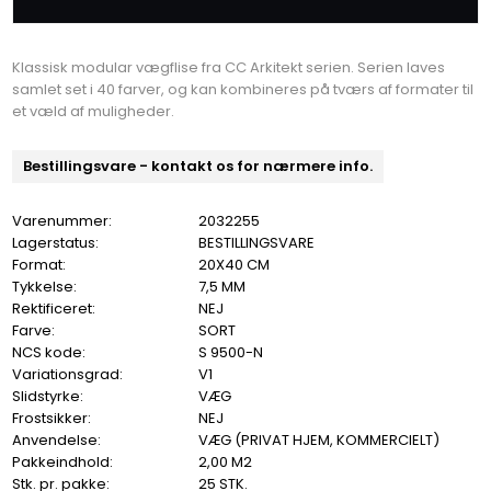
Klassisk modular vægflise fra CC Arkitekt serien. Serien laves
samlet set i 40 farver, og kan kombineres på tværs af formater til
et væld af muligheder.
Bestillingsvare - kontakt os for nærmere info.
Varenummer:
2032255
Lagerstatus:
BESTILLINGSVARE
Format:
20X40 CM
Tykkelse:
7,5 MM
Rektificeret:
NEJ
Farve:
SORT
NCS kode:
S 9500-N
Variationsgrad:
V1
Slidstyrke:
VÆG
Frostsikker:
NEJ
Anvendelse:
VÆG (PRIVAT HJEM, KOMMERCIELT)
Pakkeindhold:
2,00 M2
Stk. pr. pakke:
25 STK.