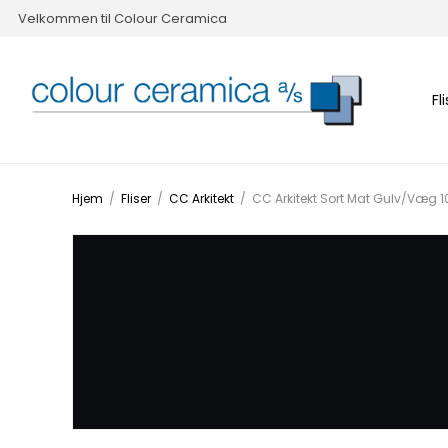
Velkommen til Colour Ceramica
Fl
Hjem
/
Fliser
/
CC Arkitekt
/
CC Arkitekt Sort Mat Gulv/Væg 