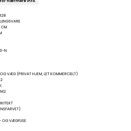
 for nærmere info.
328
LLINGSVARE
0 CM
M
00-N
OG VÆG (PRIVAT HJEM, LET KOMMERCIELT)
M2
K.
 M2
.
RKITEKT
ENSFARVET)
- OG VÆGFLISE