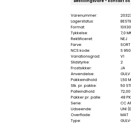
Bestillingsvare - kontakt os
Varenummer:
2032
Lagerstatus:
BESTI
Format:
10X3
Tykkelse:
7,0 M
Rektificeret:
NEJ
Farve:
SORT
NCS kode:
S 95
Variationsgrad:
V1
Slidstyrke:
2
Frostsikker:
JA
Anvendelse:
GULV 
Pakkeindhold:
1,50 
Stk. pr. pakke:
50 ST
Palleindhold:
72,00
Pakker pr. palle:
48 PK
Serie:
CC A
Udseende:
UNI (
Overflade:
MAT
Type:
GULV