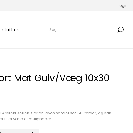
Login
ontakt os
Sort Mat Gulv/Væg 10x30
 Arkitekt serien. Serien laves samlet set i 40 farver, og kan
 til et væld af muligheder.