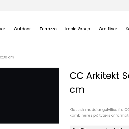
iser
Outdoor
Terrazzo
Imola Group
Om fliser
K
10x30 cm
CC Arkitekt 
cm
Klassisk modular gulvflise fra CC
kombineres på tværs af formater