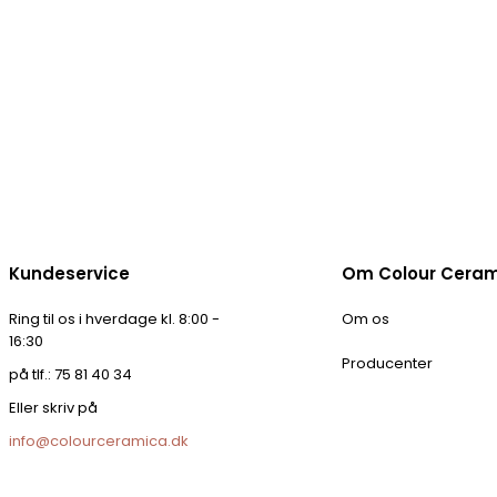
Kundeservice
Om Colour Cera
Ring til os i hverdage kl. 8:00 -
Om os
16:30
Producenter
på tlf.: 75 81 40 34
Eller skriv på
info@colourceramica.dk