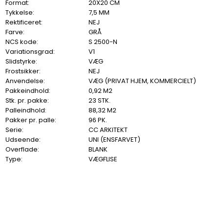
Format:
20X20 CM
Tykkelse:
7,5 MM
Rektificeret:
NEJ
Farve:
GRÅ
NCS kode:
S 2500-N
Variationsgrad:
V1
Slidstyrke:
VÆG
Frostsikker:
NEJ
Anvendelse:
VÆG (PRIVAT HJEM, KOMMERCIELT)
Pakkeindhold:
0,92 M2
Stk. pr. pakke:
23 STK.
Palleindhold:
88,32 M2
Pakker pr. palle:
96 PK.
Serie:
CC ARKITEKT
Udseende:
UNI (ENSFARVET)
Overflade:
BLANK
Type:
VÆGFLISE