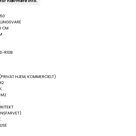
 for nærmere info.
150
LLINGSVARE
0 CM
M
0-R10B
(PRIVAT HJEM, KOMMERCIELT)
M2
K.
 M2
.
RKITEKT
ENSFARVET)
K
LISE