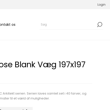
Login
ontakt os
Rose Blank Væg 197x197
 Arkitekt serien. Serien laves samlet set i 40 farver, og
ater til et væld af muligheder.