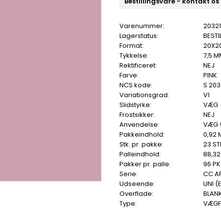
Bestillingsvare - kontakt os
Varenummer:
2032
Lagerstatus:
BESTI
Format:
20X2
Tykkelse:
7,5 M
Rektificeret:
NEJ
Farve:
PINK
NCS kode:
S 203
Variationsgrad:
V1
Slidstyrke:
VÆG
Frostsikker:
NEJ
Anvendelse:
VÆG 
Pakkeindhold:
0,92 
Stk. pr. pakke:
23 ST
Palleindhold:
88,32
Pakker pr. palle:
96 PK
Serie:
CC A
Udseende:
UNI (
Overflade:
BLAN
Type:
VÆGF