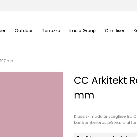
iser
Outdoor
Terrazzo
Imola Group
Om fliser
K
7x197 mm
CC Arkitekt 
mm
Klassisk modular vægflise fra CC
kan kombineres på tværs af form