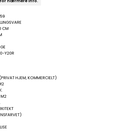
 for nærmere info.
159
LLINGSVARE
0 CM
M
GE
40-Y20R
(PRIVAT HJEM, KOMMERCIELT)
M2
K.
 M2
.
RKITEKT
ENSFARVET)
LISE