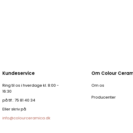
Kundeservice
Om Colour Cera
Ring til os i hverdage kl. 8:00 -
Om os
16:30
Producenter
på tlf.: 75 81 40 34
Eller skriv på
info@colourceramica.dk