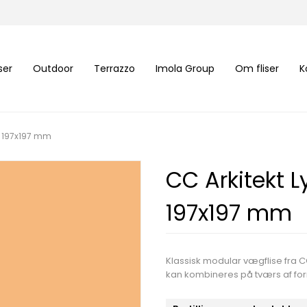
iser
Outdoor
Terrazzo
Imola Group
Om fliser
K
g 197x197 mm
CC Arkitekt 
197x197 mm
Klassisk modular vægflise fra CC
kan kombineres på tværs af form