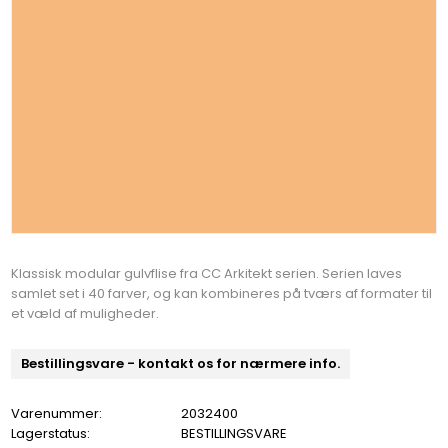
Klassisk modular gulvflise fra CC Arkitekt serien. Serien laves
samlet set i 40 farver, og kan kombineres på tværs af formater til
et væld af muligheder.
Bestillingsvare - kontakt os for nærmere info.
Varenummer:
2032400
Lagerstatus:
BESTILLINGSVARE