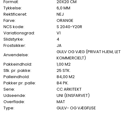
Format:
20X20 CM
Tykkelse:
6,0 MM
Rektificeret:
NEJ
Farve:
ORANGE
NCS kode:
S 2040-Y20R
Variationsgrad:
V1
Slidstyrke:
4
Frostsikker:
JA
GULV OG VÆG (PRIVAT HJEM, LET
Anvendelse:
KOMMERCIELT)
Pakkeindhold:
1,00 M2
Stk. pr. pakke:
25 STK.
Palleindhold:
84,00 M2
Pakker pr. palle:
84 PK.
Serie:
CC ARKITEKT
Udseende:
UNI (ENSFARVET)
Overflade:
MAT
Type:
GULV- OG VÆGFLISE