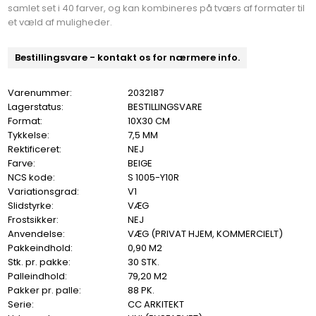
samlet set i 40 farver, og kan kombineres på tværs af formater til
et væld af muligheder.
Bestillingsvare - kontakt os for nærmere info.
Varenummer:
2032187
Lagerstatus:
BESTILLINGSVARE
Format:
10X30 CM
Tykkelse:
7,5 MM
Rektificeret:
NEJ
Farve:
BEIGE
NCS kode:
S 1005-Y10R
Variationsgrad:
V1
Slidstyrke:
VÆG
Frostsikker:
NEJ
Anvendelse:
VÆG (PRIVAT HJEM, KOMMERCIELT)
Pakkeindhold:
0,90 M2
Stk. pr. pakke:
30 STK.
Palleindhold:
79,20 M2
Pakker pr. palle:
88 PK.
Serie:
CC ARKITEKT