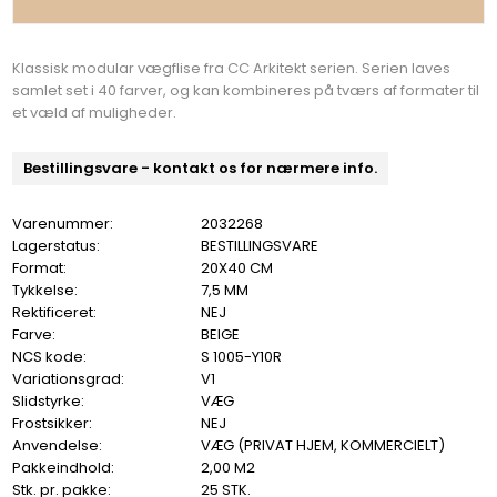
Klassisk modular vægflise fra CC Arkitekt serien. Serien laves
samlet set i 40 farver, og kan kombineres på tværs af formater til
et væld af muligheder.
Bestillingsvare - kontakt os for nærmere info.
Varenummer:
2032268
Lagerstatus:
BESTILLINGSVARE
Format:
20X40 CM
Tykkelse:
7,5 MM
Rektificeret:
NEJ
Farve:
BEIGE
NCS kode:
S 1005-Y10R
Variationsgrad:
V1
Slidstyrke:
VÆG
Frostsikker:
NEJ
Anvendelse:
VÆG (PRIVAT HJEM, KOMMERCIELT)
Pakkeindhold:
2,00 M2
Stk. pr. pakke:
25 STK.