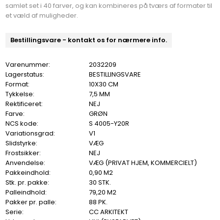
samlet set i 40 farver, og kan kombineres på tværs af formater til
et væld af muligheder.
Bestillingsvare - kontakt os for nærmere info.
Varenummer:
2032209
Lagerstatus:
BESTILLINGSVARE
Format:
10X30 CM
Tykkelse:
7,5 MM
Rektificeret:
NEJ
Farve:
GRØN
NCS kode:
S 4005-Y20R
Variationsgrad:
V1
Slidstyrke:
VÆG
Frostsikker:
NEJ
Anvendelse:
VÆG (PRIVAT HJEM, KOMMERCIELT)
Pakkeindhold:
0,90 M2
Stk. pr. pakke:
30 STK.
Palleindhold:
79,20 M2
Pakker pr. palle:
88 PK.
Serie:
CC ARKITEKT