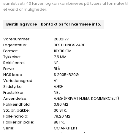
samlet set i 40 farver, og kan kombineres på tværs af formater til
et væld af muligheder.
Bestillingsvare - kontakt os for nærmere info.
Varenummer:
2032177
Lagerstatus:
BESTILLINGSVARE
Format:
10X30 CM
Tykkelse:
7,5 MM
Rektificeret:
NEJ
Farve:
BLÅ
NCS kode:
S 2005-B20G
Variationsgrad:
V1
Slidstyrke:
VÆG
Frostsikker:
NEJ
Anvendelse:
VÆG (PRIVAT HJEM, KOMMERCIELT)
Pakkeindhold:
0,90 M2
Stk. pr. pakke:
30 STK.
Palleindhold:
79,20 M2
Pakker pr. palle:
88 PK.
Serie:
CC ARKITEKT