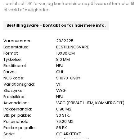
samlet set i 40 farver, og kan kombineres på tværs af formater til
et væld af muligheder.
Bestillingsvare - kontakt os for nærmere info.
Varenummer:
2032225
Lagerstatus:
BESTILLINGSVARE
Format:
10X30 CM
Tykkelse:
8,0 MM
Rektificeret:
NEJ
Farve:
GUL
NCS kode:
S 1070-G90Y
Variationsgrad:
V1
Slidstyrke:
VÆG
Frostsikker:
NEJ
Anvendelse:
VÆG (PRIVAT HJEM, KOMMERCIELT)
Pakkeindhold:
0,90 M2
Stk. pr. pakke:
30 STK.
Palleindhold:
79,20 M2
Pakker pr. palle:
88 PK.
Serie:
CC ARKITEKT