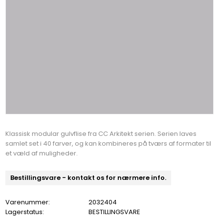
Klassisk modular gulvflise fra CC Arkitekt serien. Serien laves
samlet set i 40 farver, og kan kombineres på tværs af formater til
et væld af muligheder.
Bestillingsvare - kontakt os for nærmere info.
Varenummer:
2032404
Lagerstatus:
BESTILLINGSVARE