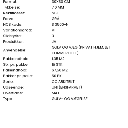
Format:
30X30 CM
Tykkelse:
7,0 MM
Rektificeret:
NEJ
Farve:
GRÅ
NCS kode:
S 3500-N
Variationsgrad:
V1
Slidstyrke:
3
Frostsikker:
JA
GULV OG VÆG (PRIVAT HJEM, LET
Anvendelse:
KOMMERCIELT)
Pakkeindhold:
1,35 M2
Stk. pr. pakke:
15 STK.
Palleindhold:
67,50 M2
Pakker pr. palle:
50 PK.
Serie:
CC ARKITEKT
Udseende:
UNI (ENSFARVET)
Overflade:
MAT
Type:
GULV- OG VÆGFLISE