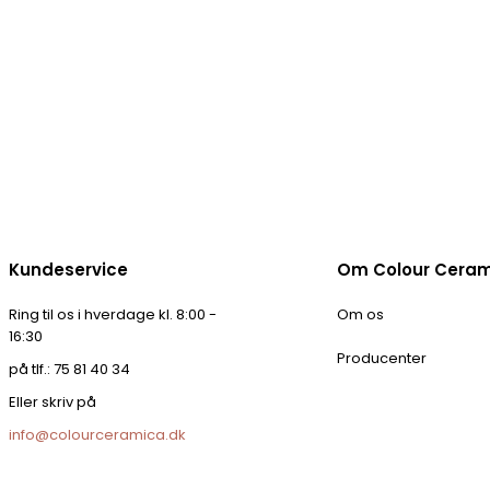
Kundeservice
Om Colour Cera
Ring til os i hverdage kl. 8:00 -
Om os
16:30
Producenter
på tlf.: 75 81 40 34
Eller skriv på
info@colourceramica.dk