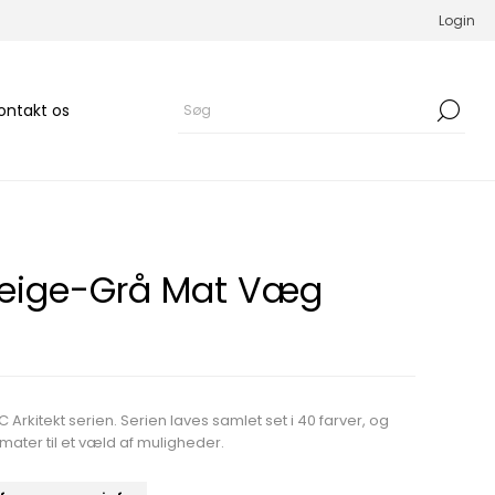
Login
ontakt os
 Beige-Grå Mat Væg
 Arkitekt serien. Serien laves samlet set i 40 farver, og
ater til et væld af muligheder.