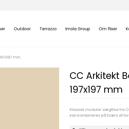
iser
Outdoor
Terrazzo
Imola Group
Om fliser
K
 197x197 mm
CC Arkitekt
197x197 mm
Klassisk modular vægflise fra CC
kan kombineres på tværs af form