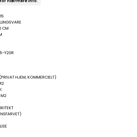
 for nærmere info.
15
LLINGSVARE
0 CM
M
05-Y20R
(PRIVAT HJEM, KOMMERCIELT)
M2
K.
 M2
.
RKITEKT
ENSFARVET)
LISE