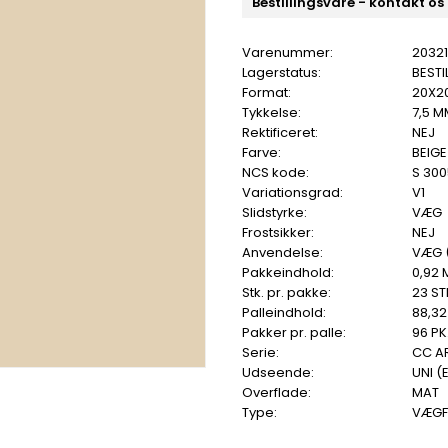
Bestillingsvare - kontakt os
Varenummer:
20321
Lagerstatus:
BESTI
Format:
20X2
Tykkelse:
7,5 M
Rektificeret:
NEJ
Farve:
BEIGE
NCS kode:
S 30
Variationsgrad:
V1
Slidstyrke:
VÆG
Frostsikker:
NEJ
Anvendelse:
VÆG 
Pakkeindhold:
0,92 
Stk. pr. pakke:
23 ST
Palleindhold:
88,32
Pakker pr. palle:
96 PK
Serie:
CC A
Udseende:
UNI (
Overflade:
MAT
Type:
VÆGF