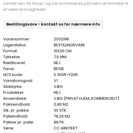
samlet set i 40 farver, og kan kombineres på tværs af formater til
et væld af muligheder.
Bestillingsvare - kontakt os for nærmere info.
Varenummer:
2032196
Lagerstatus:
BESTILLINGSVARE
Format:
10X30 CM
Tykkelse:
7,5 MM
Rektificeret:
NEJ
Farve:
BEIGE
NCS kode:
S 3005-Y20R
Variationsgrad:
V1
Slidstyrke:
VÆG
Frostsikker:
NEJ
Anvendelse:
VÆG (PRIVAT HJEM, KOMMERCIELT)
Pakkeindhold:
0,90 M2
Stk. pr. pakke:
30 STK.
Palleindhold:
79,20 M2
Pakker pr. palle:
88 PK.
Serie:
CC ARKITEKT