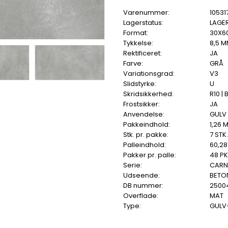
Varenummer:
10531
Lagerstatus:
LAGE
Format:
30X6
Tykkelse:
8,5 
Rektificeret:
JA
Farve:
GRÅ
Variationsgrad:
V3
Slidstyrke:
U
Skridsikkerhed:
R10 | 
Frostsikker:
JA
Anvendelse:
GULV 
Pakkeindhold:
1,26 
Stk. pr. pakke:
7 STK.
Palleindhold:
60,28
Pakker pr. palle:
48 PK
Serie:
CARN
Udseende:
BETO
DB nummer:
2500
Overflade:
MAT
Type:
GULV