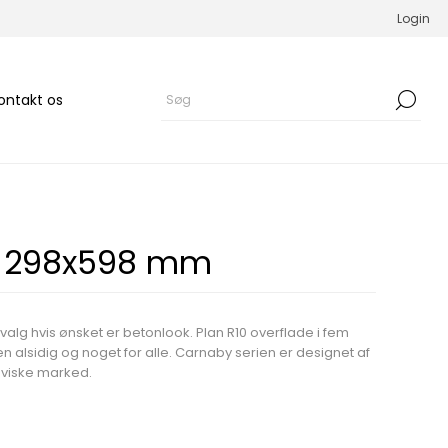
Login
ontakt os
å 298x598 mm
 valg hvis ønsket er betonlook. Plan R10 overflade i fem
ien alsidig og noget for alle. Carnaby serien er designet af
naviske marked.