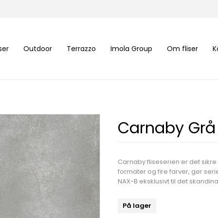
iser
Outdoor
Terrazzo
Imola Group
Om fliser
K
Carnaby Gr
Carnaby fliseserien er det sikre
formater og fire farver, gør ser
NAX-B eksklusivt til det skandi
På lager