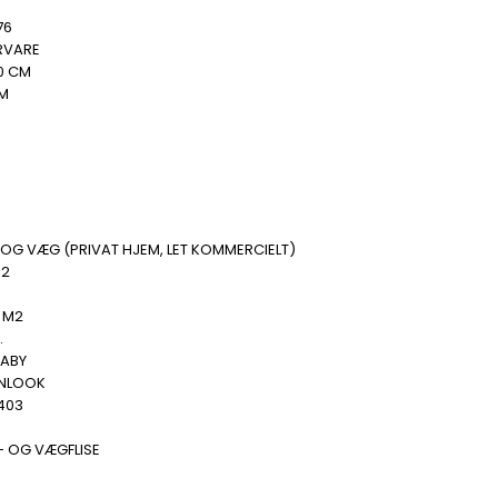
76
RVARE
0 CM
MM
B
OG VÆG (PRIVAT HJEM, LET KOMMERCIELT)
M2
 M2
.
ABY
NLOOK
403
- OG VÆGFLISE