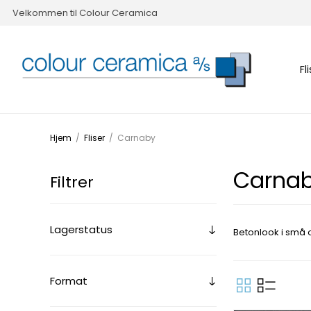
Velkommen til Colour Ceramica
Fl
Hjem
/
Fliser
/
Carnaby
Carna
Filtrer
Lagerstatus
Betonlook i små o
Format