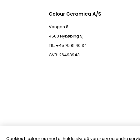
Colour Ceramica A/S
Vangen 8
4500 Nykøbing Sj.
Tlf.: +45 75 81 40 34
CVR: 26493943
Cookies hjælper os med at holde styr på varekurv og andre servic