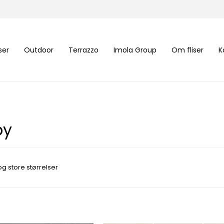
iser
Outdoor
Terrazzo
Imola Group
Om fliser
K
by
g store størrelser