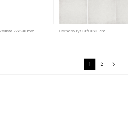
kelliste 72x598 mm
Carnaby Lys Grå 10x10 cm
1
2