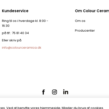
Kundeservice
Om Colour Cera
Ring til os i hverdage kl. 8:00 -
Om os
16:30
Producenter
på tlf.: 75 81 40 34
Eller skriv på
info@colourceramica.dk
es. Ved at benytte vores hjemmeside, tillader du brug af cookies.