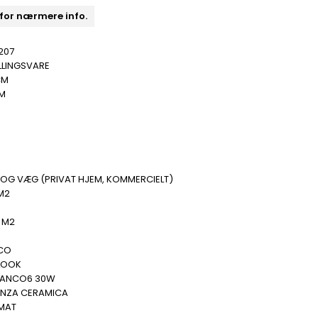
 for nærmere info.
207
LLINGSVARE
CM
MM
B
 OG VÆG (PRIVAT HJEM, KOMMERCIELT)
M2
.
 M2
.
CO
LOOK
LANCO6 30W
ENZA CERAMICA
 MAT