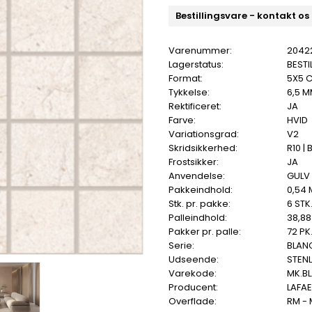
Bestillingsvare - kontakt os
Varenummer:
2042
Lagerstatus:
BESTI
Format:
5X5 
Tykkelse:
6,5 
Rektificeret:
JA
Farve:
HVID
Variationsgrad:
V2
Skridsikkerhed:
R10 | 
Frostsikker:
JA
Anvendelse:
GULV
Pakkeindhold:
0,54 
Stk. pr. pakke:
6 STK
Palleindhold:
38,88
Pakker pr. palle:
72 PK
Serie:
BLAN
Udseende:
STEN
Varekode:
MK.B
Producent:
LAFA
Overflade:
RM -