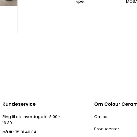
Type:
MOSA
Kundeservice
Om Colour Cera
Ring til os i hverdage kl. 8:00 -
Om os
16:30
Producenter
på tlf.: 75 81 40 34