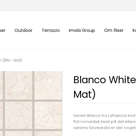
iser
Outdoor
Terrazzo
Imola Group
Om fliser
K
m (RM - Mat)
Blanco White
Mat)
Serien Blanco fra LaFaenza komb
flot romantisk twist på det ell
seriens farveskala er der noge