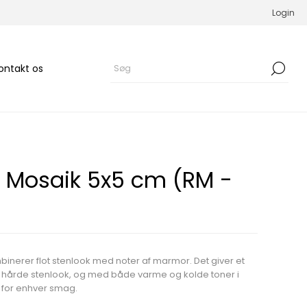
Login
ontakt os
 Mosaik 5x5 cm (RM -
inerer flot stenlook med noter af marmor. Det giver et
ers hårde stenlook, og med både varme og kolde toner i
t for enhver smag.