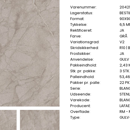
Varenummer:
2042
Lagerstatus:
BESTI
Format:
90X9
Tykkelse:
6,5 
Rektificeret:
JA
Farve:
GRÅ
Variationsgrad:
V2
Skridsikkerhed:
R10 | 
Frostsikker:
JA
Anvendelse:
GULV
Pakkeindhold:
2,43 
Stk. pr. pakke:
3 STK
Palleindhold:
53,4
Pakker pr. palle:
22 PK
Serie:
BLAN
Udseende:
STEN
Varekode:
BLAN
Producent:
LAFA
Overflade:
RM -
Type:
GULV