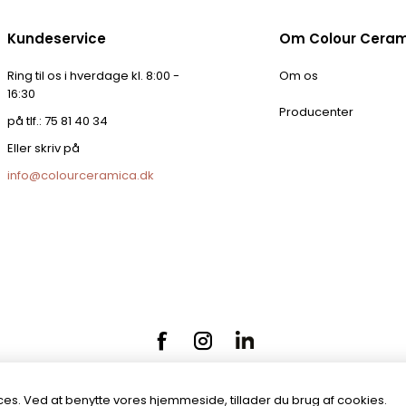
Kundeservice
Om Colour Cera
Ring til os i hverdage kl. 8:00 -
Om os
16:30
Producenter
på tlf.: 75 81 40 34
Eller skriv på
info@colourceramica.dk
es. Ved at benytte vores hjemmeside, tillader du brug af cookies.