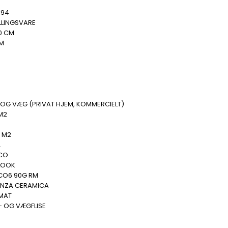
194
LLINGSVARE
0 CM
MM
B
 OG VÆG (PRIVAT HJEM, KOMMERCIELT)
M2
.
6 M2
.
CO
LOOK
CO6 90G RM
ENZA CERAMICA
 MAT
- OG VÆGFLISE