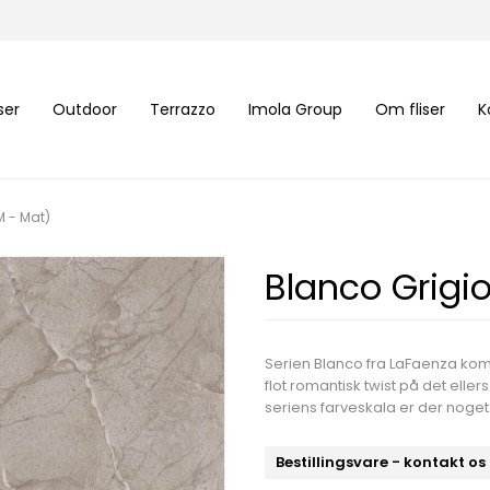
iser
Outdoor
Terrazzo
Imola Group
Om fliser
K
M - Mat)
Blanco Grigi
Serien Blanco fra LaFaenza komb
flot romantisk twist på det ell
seriens farveskala er der noge
Bestillingsvare - kontakt os