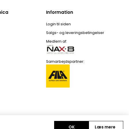
mica
Information
Login til siden
Salgs- og leveringsbetingelser
Medlem af:
Samarbejdspartner:
OK
Læs mere