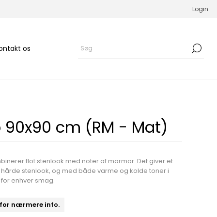
Login
ontakt os
o 90x90 cm (RM - Mat)
inerer flot stenlook med noter af marmor. Det giver et
ers hårde stenlook, og med både varme og kolde toner i
t for enhver smag.
 for nærmere info.