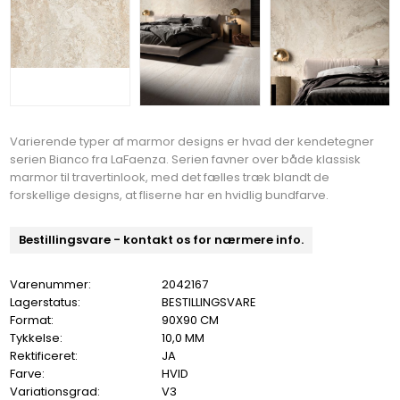
Varierende typer af marmor designs er hvad der kendetegner
serien Bianco fra LaFaenza. Serien favner over både klassisk
marmor til travertinlook, med det fælles træk blandt de
forskellige designs, at fliserne har en hvidlig bundfarve.
Bestillingsvare - kontakt os for nærmere info.
Varenummer:
2042167
Lagerstatus:
BESTILLINGSVARE
Format:
90X90 CM
Tykkelse:
10,0 MM
Rektificeret:
JA
Farve:
HVID
Variationsgrad:
V3