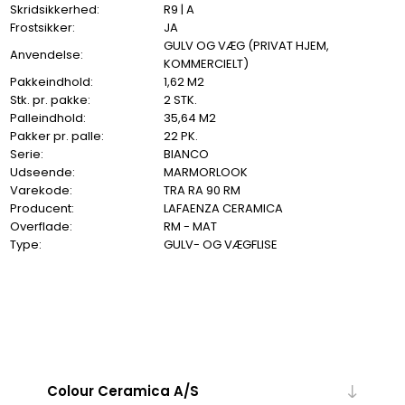
Skridsikkerhed:
R9 | A
Frostsikker:
JA
GULV OG VÆG (PRIVAT HJEM,
Anvendelse:
KOMMERCIELT)
Pakkeindhold:
1,62 M2
Stk. pr. pakke:
2 STK.
Palleindhold:
35,64 M2
Pakker pr. palle:
22 PK.
Serie:
BIANCO
Udseende:
MARMORLOOK
Varekode:
TRA RA 90 RM
Producent:
LAFAENZA CERAMICA
Overflade:
RM - MAT
Type:
GULV- OG VÆGFLISE
Colour Ceramica A/S