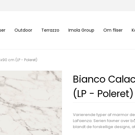
iser
Outdoor
Terrazzo
Imola Group
Om fliser
K
90 cm (LP - Poleret)
Bianco Calac
(LP - Poleret)
Varierende typer af marmor des
LaFaenza. Serien favner over bå
blandt de forskellige designs, at