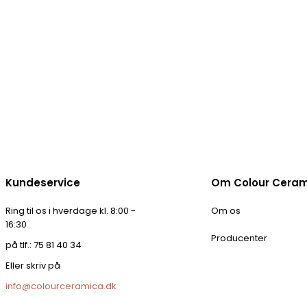
Kundeservice
Om Colour Cera
Ring til os i hverdage kl. 8:00 -
Om os
16:30
Producenter
på tlf.: 75 81 40 34
Eller skriv på
info@colourceramica.dk