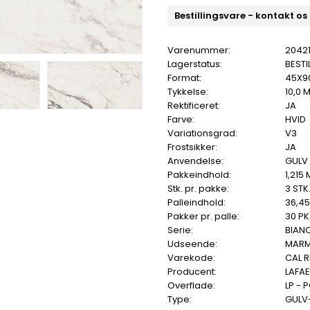
Bestillingsvare - kontakt os
Varenummer:
2042
Lagerstatus:
BESTI
Format:
45X9
Tykkelse:
10,0 
Rektificeret:
JA
Farve:
HVID
Variationsgrad:
V3
Frostsikker:
JA
Anvendelse:
GULV
Pakkeindhold:
1,215
Stk. pr. pakke:
3 STK
Palleindhold:
36,4
Pakker pr. palle:
30 PK
Serie:
BIAN
Udseende:
MAR
Varekode:
CAL R
Producent:
LAFA
Overflade:
LP - 
Type:
GULV