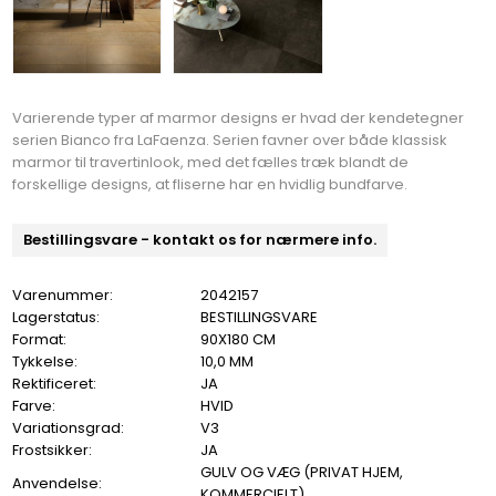
Varierende typer af marmor designs er hvad der kendetegner
serien Bianco fra LaFaenza. Serien favner over både klassisk
marmor til travertinlook, med det fælles træk blandt de
forskellige designs, at fliserne har en hvidlig bundfarve.
Bestillingsvare - kontakt os for nærmere info.
Varenummer:
2042157
Lagerstatus:
BESTILLINGSVARE
Format:
90X180 CM
Tykkelse:
10,0 MM
Rektificeret:
JA
Farve:
HVID
Variationsgrad:
V3
Frostsikker:
JA
GULV OG VÆG (PRIVAT HJEM,
Anvendelse:
KOMMERCIELT)