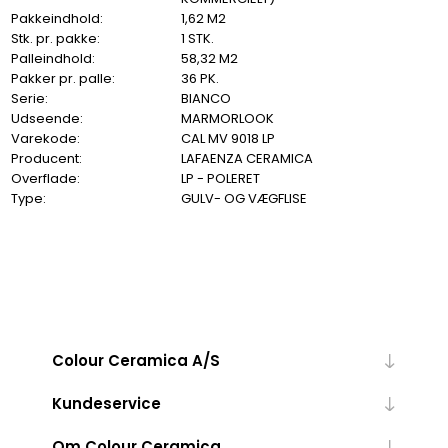
Pakkeindhold:
1,62 M2
Stk. pr. pakke:
1 STK.
Palleindhold:
58,32 M2
Pakker pr. palle:
36 PK.
Serie:
BIANCO
Udseende:
MARMORLOOK
Varekode:
CAL MV 9018 LP
Producent:
LAFAENZA CERAMICA
Overflade:
LP - POLERET
Type:
GULV- OG VÆGFLISE
Colour Ceramica A/S
Kundeservice
Om Colour Ceramica