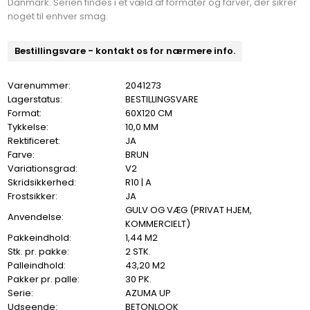
Danmark. Serien findes i et væld af formater og farver, der sikrer
noget til enhver smag.
Bestillingsvare - kontakt os for nærmere info.
Varenummer:
2041273
Lagerstatus:
BESTILLINGSVARE
Format:
60X120 CM
Tykkelse:
10,0 MM
Rektificeret:
JA
Farve:
BRUN
Variationsgrad:
V2
Skridsikkerhed:
R10 | A
Frostsikker:
JA
GULV OG VÆG (PRIVAT HJEM,
Anvendelse:
KOMMERCIELT)
Pakkeindhold:
1,44 M2
Stk. pr. pakke:
2 STK.
Palleindhold:
43,20 M2
Pakker pr. palle:
30 PK.
Serie:
AZUMA UP
Udseende:
BETONLOOK