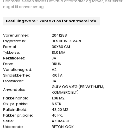
Danmark. Serien findes i et væld af formater og farver, der sikrer
noget til enhver smag.
Bestillingsvare - kontakt os for nærmere info.
Varenummer:
2041288
Lagerstatus:
BESTILLINGSVARE
Format:
30X60 CM
Tykkelse:
10,0 MM
Rektificeret:
JA
Farve:
BRUN
Variationsgrad:
V2
Skridsikkerhed:
R10 | A
Frostsikker:
JA
GULV OG VÆG (PRIVAT HJEM,
Anvendelse:
KOMMERCIELT)
Pakkeindhold:
1,08 M2
Stk. pr. pakke:
6 STK.
Palleindhold:
43,20 M2
Pakker pr. palle:
40 PK.
Serie:
AZUMA UP
Udseende:
BETONLOOK