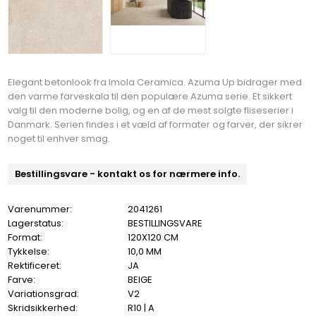
Elegant betonlook fra Imola Ceramica. Azuma Up bidrager med
den varme farveskala til den populære Azuma serie. Et sikkert
valg til den moderne bolig, og en af de mest solgte fliseserier i
Danmark. Serien findes i et væld af formater og farver, der sikrer
noget til enhver smag.
Bestillingsvare - kontakt os for nærmere info.
Varenummer:
2041261
Lagerstatus:
BESTILLINGSVARE
Format:
120X120 CM
Tykkelse:
10,0 MM
Rektificeret:
JA
Farve:
BEIGE
Variationsgrad:
V2
Skridsikkerhed:
R10 | A