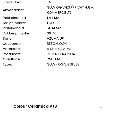
Frostsikker:
JA
GULV OG VÆG (PRIVAT HJEM,
Anvendelse:
KOMMERCIELT)
Pakkeindhold:
1,44 M2
Stk. pr. pakke:
1 STK.
Palleindhold:
51,84 M2
Pakker pr. palle:
36 PK.
Serie:
AZUMA UP
Udseende:
BETONLOOK
Varekode:
A.UP 120AV RM
Producent:
IMOLA CERAMICA
Overflade:
RM - MAT
Type:
GULV- OG VÆGFLISE
Colour Ceramica A/S