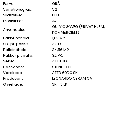
Farve:
GRÅ
Variationsgrad:
V2
Slidstyrke:
PEI U
Frostsikker:
JA
GULV OG VÆG (PRIVAT HJEM,
Anvendelse:
KOMMERCIELT)
Pakkeindhold:
1,08 M2
Stk. pr. pakke:
3 STK.
Palleindhold:
34,56 M2
Pakker pr. palle:
32 PK.
Serie:
ATTITUDE
Udseende:
STENLOOK
Varekode:
ATTD 60DG SK
Producent:
LEONARDO CERAMICA
Overflade:
SK - SILK