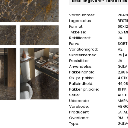
Bestillingsvare - kontakt os
Varenummer:
2042
Lagerstatus:
BESTI
Format:
60X1
Tykkelse:
6,5 
Rektificeret:
JA
Farve:
SORT
Variationsgrad:
V2
Skridsikkerhed:
R9 | A
Frostsikker:
JA
Anvendelse:
GULV
Pakkeindhold:
2,88 
Stk. pr. pakke:
4 STK
Palleindhold:
46,0
Pakker pr. palle:
16 PK.
Serie:
AEST
Udseende:
MAR
Varekode:
AE GO
Producent:
LAFA
Overflade:
RM -
Type:
GULV