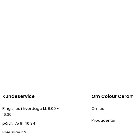
Kundeservice
Om Colour Cera
Ring til os i hverdage kl. 8:00 -
Om os
16:30
Producenter
på tlf.: 75 81 40 34
Eller skriv på