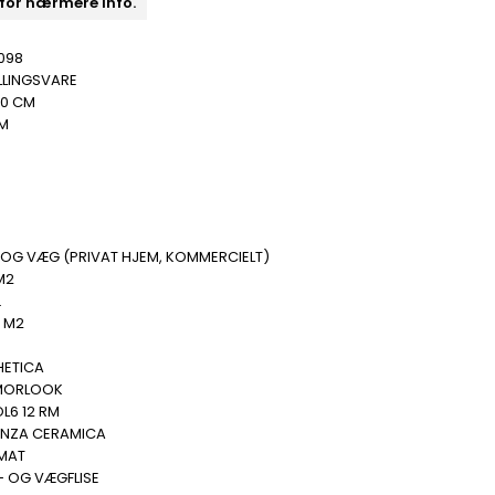
 for nærmere info.
098
LLINGSVARE
20 CM
MM
 OG VÆG (PRIVAT HJEM, KOMMERCIELT)
M2
.
8 M2
HETICA
MORLOOK
L6 12 RM
ENZA CERAMICA
 MAT
- OG VÆGFLISE