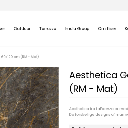
iser
Outdoor
Terrazzo
Imola Group
Om fliser
K
 60x120 cm (RM - Mat)
Aesthetica G
(RM - Mat)
Aesthetica fra LaFaenza er med 
De forskellige designs af marmo