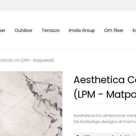
iser
Outdoor
Terrazzo
Imola Group
Om fliser
K
60x120 cm (LPM - Matpoleret)
Aesthetica 
(LPM - Matpo
Aesthetica fra LaFaenza er med 
De forskellige designs af marmo