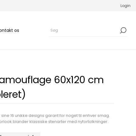
Login
ontakt os
Camouflage 60x120 cm
leret)
sine 16 unikke designs garant for noget til enhver smag.
rlook blander klassiske stenarter med nyfortolkninger.