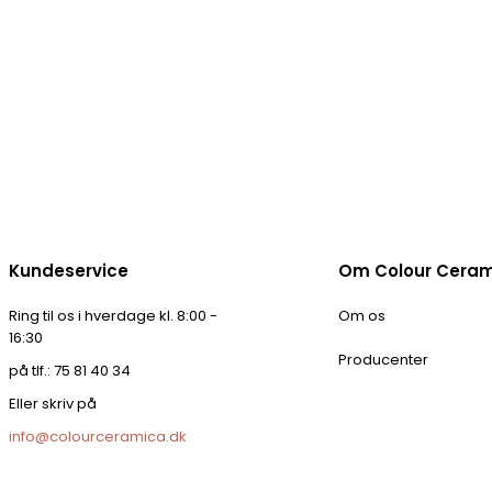
Kundeservice
Om Colour Cera
Ring til os i hverdage kl. 8:00 -
Om os
16:30
Producenter
på tlf.: 75 81 40 34
Eller skriv på
info@colourceramica.dk