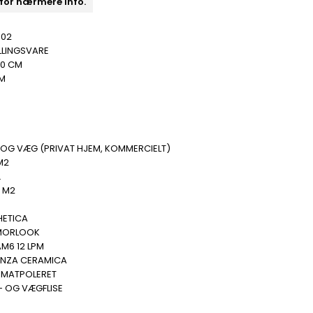
 for nærmere info.
102
LLINGSVARE
20 CM
MM
 OG VÆG (PRIVAT HJEM, KOMMERCIELT)
M2
.
8 M2
HETICA
MORLOOK
M6 12 LPM
ENZA CERAMICA
- MATPOLERET
- OG VÆGFLISE