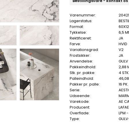
Bestillingsvare - kontakt os
Varenummer:
2042
Lagerstatus:
BESTI
Format:
60X1
Tykkelse:
6,5 
Rektificeret:
JA
Farve:
HVID
Variationsgrad:
V2
Frostsikker:
JA
Anvendelse:
GULV
Pakkeindhold:
2,88 
Stk. pr. pakke:
4 STK
Palleindhold:
46,0
Pakker pr. palle:
16 PK.
Serie:
AEST
Udseende:
MAR
Varekode:
AE CA
Producent:
LAFA
Overflade:
LPM 
Type:
GULV