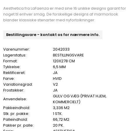
Aesthetica fra LaFaenza er med sine 16 unikke designs garant for
noget til enhver smag. De forskellige designs af marmorlook
blander klassiske stenarter med nyfortolkninger.
Bestillingsvare - kontakt os for nærmere info.
Varenummer:
2042033
Lagerstatus:
BESTILLINGSVARE
Format:
120X278 CM
Tykkelse:
6,5 MM
Rektificeret:
JA
Farve:
HVID
Variationsgrad:
V2
Frostsikker:
JA
GULV OG VÆG (PRIVAT HJEM,
Anvendelse:
KOMMERCIELT)
Pakkeindhold:
3,336 M2
Stk. pr. pakke:
1 STK.
Palleindhold:
66,72 M2
Pakker pr. palle:
20 PK.