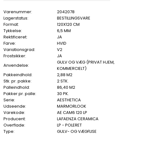
Varenummer:
2042078
Lagerstatus:
BESTILLINGSVARE
Format:
120X120 CM
Tykkelse:
6,5 MM
Rektificeret:
JA
Farve:
HVID
Variationsgrad:
V2
Frostsikker:
JA
GULV OG VÆG (PRIVAT HJEM,
Anvendelse:
KOMMERCIELT)
Pakkeindhold:
2,88 M2
Stk. pr. pakke:
2 STK.
Palleindhold:
86,40 M2
Pakker pr. palle:
30 PK.
Serie:
AESTHETICA
Udseende:
MARMORLOOK
Varekode:
AE CAM6 120 LP
Producent:
LAFAENZA CERAMICA
Overflade:
LP - POLERET
Type:
GULV- OG VÆGFLISE