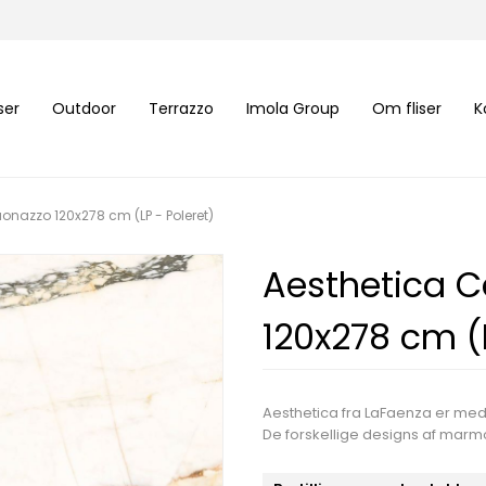
iser
Outdoor
Terrazzo
Imola Group
Om fliser
K
onazzo 120x278 cm (LP - Poleret)
Aesthetica C
120x278 cm (L
Aesthetica fra LaFaenza er med 
De forskellige designs af marmo