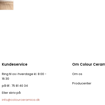
Kundeservice
Om Colour Cera
Ring til os i hverdage kl. 8:00 -
Om os
16:30
Producenter
på tlf.: 75 81 40 34
Eller skriv på
info@colourceramica.dk