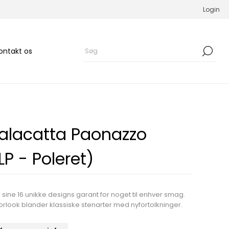
Login
ontakt os
alacatta Paonazzo
P - Poleret)
sine 16 unikke designs garant for noget til enhver smag.
rlook blander klassiske stenarter med nyfortolkninger.