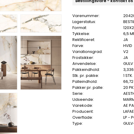
Bestillingsvare - kontakt os
Varenummer:
2042
Lagerstatus:
BESTI
Format:
120X
Tykkelse:
6,5 
Rektificeret:
JA
Farve:
HVID
Variationsgrad:
V2
Frostsikker:
JA
Anvendelse:
GULV
Pakkeindhold:
3,336
Stk. pr. pakke:
1 STK.
Palleindhold:
66,72
Pakker pr. palle:
20 PK
Serie:
AEST
Udseende:
MAR
Varekode:
AE PA
Producent:
LAFA
Overflade:
LP - 
Type:
GULV