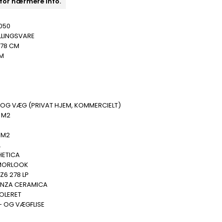
 for nærmere info.
050
LLINGSVARE
278 CM
MM
 OG VÆG (PRIVAT HJEM, KOMMERCIELT)
 M2
 M2
.
HETICA
MORLOOK
Z6 278 LP
ENZA CERAMICA
POLERET
- OG VÆGFLISE