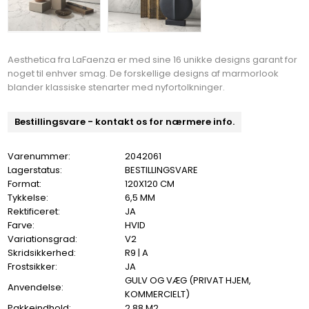
Aesthetica fra LaFaenza er med sine 16 unikke designs garant for
noget til enhver smag. De forskellige designs af marmorlook
blander klassiske stenarter med nyfortolkninger.
Bestillingsvare - kontakt os for nærmere info.
Varenummer:
2042061
Lagerstatus:
BESTILLINGSVARE
Format:
120X120 CM
Tykkelse:
6,5 MM
Rektificeret:
JA
Farve:
HVID
Variationsgrad:
V2
Skridsikkerhed:
R9 | A
Frostsikker:
JA
GULV OG VÆG (PRIVAT HJEM,
Anvendelse:
KOMMERCIELT)
Pakkeindhold:
2,88 M2