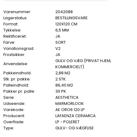
Varenummer:
2042088
Lagerstatus:
BESTILLINGSVARE
Format:
120X120 CM
Tykkelse:
6,5 MM
Rektificeret:
JA
Farve:
SORT
Variationsgrad:
V2
Frostsikker:
JA
GULV OG VÆG (PRIVAT HJEM,
Anvendelse:
KOMMERCIELT)
Pakkeindhold:
2,88 M2
Stk. pr. pakke:
2 STK.
Palleindhold:
86,40 M2
Pakker pr. palle:
30 PK.
Serie:
AESTHETICA
Udseende:
MARMORLOOK
Varekode:
AE ORO6 120 LP
Producent:
LAFAENZA CERAMICA
Overflade:
LP - POLERET
Type:
GULV- OG VÆGFLISE