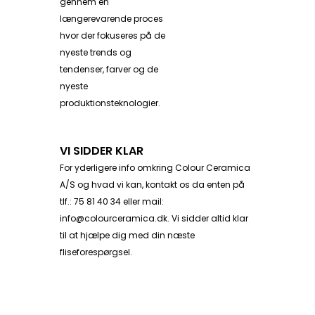
gennem en
længerevarende proces
hvor der fokuseres på de
nyeste trends og
tendenser, farver og de
nyeste
produktionsteknologier.
VI SIDDER KLAR
For yderligere info omkring Colour Ceramica
A/S og hvad vi kan,
kontakt os da enten på
tlf.: 75 81 40 34 eller mail:
info@colourceramica.dk
. Vi sidder altid klar
til at hjælpe dig med din næste
fliseforespørgsel.