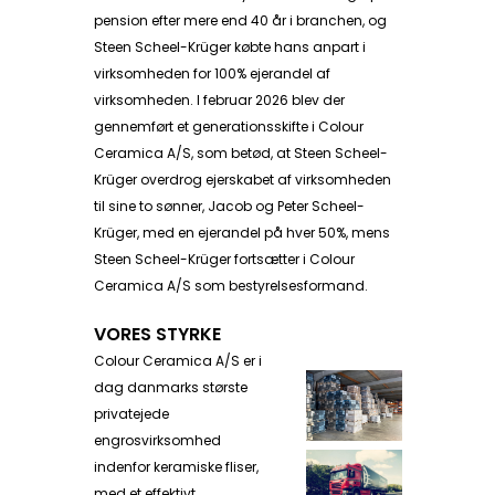
pension efter mere end 40 år i branchen, og
Steen Scheel-Krüger købte hans anpart i
virksomheden for 100% ejerandel af
virksomheden. I februar 2026 blev der
gennemført et generationsskifte i Colour
Ceramica A/S, som betød, at Steen Scheel-
Krüger overdrog ejerskabet af virksomheden
til sine to sønner, Jacob og Peter Scheel-
Krüger, med en ejerandel på hver 50%, mens
Steen Scheel-Krüger fortsætter i Colour
Ceramica A/S som bestyrelsesformand.
VORES STYRKE
Colour Ceramica A/S er i
dag danmarks største
privatejede
engrosvirksomhed
indenfor keramiske fliser,
med et effektivt