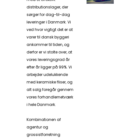
distributionslager, der
sørger for dag-til-dag
leveringer i Danmark. Vi
ved hvor vigtigt det er at
varer til dansk byggeri
ankommer til tiden, og
derfor er vi stolte over, at
vores leveringsgrad år
efter år ligger på 99%. Vi
arbejder udelukkende
med keramiske fliser, og
alt salg foregår gennem
vores forhandlernetværk
i hele Danmark.
Kombinationen af
agentur og
grossistforretning